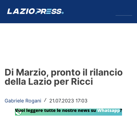
↓
Menu
Lazio
News
Di Marzio, pronto il rilancio
Formello
della Lazio per Ricci
Infortuni
Gabriele Rogani
21.07.2023 17:03
/
Primavera
Calciomercato
Lazio Women