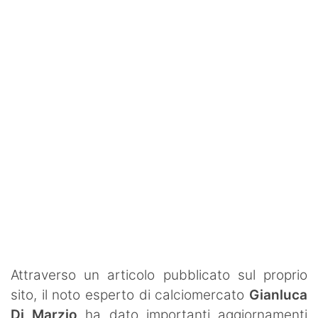
Rassegna Lazio
Social
Calcio
Serie A
Champions League
Europa League
Altri Sport
Formula 1
Tennis
Attraverso un articolo pubblicato sul proprio
sito, il noto esperto di calciomercato
Gianluca
Vela
Di Marzio
ha dato importanti aggiornamenti