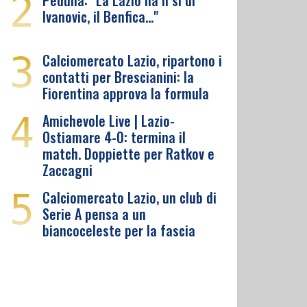
2
Pedullà: "La Lazio ha il sì di
Ivanovic, il Benfica…"
3
Calciomercato Lazio, ripartono i
contatti per Brescianini: la
Fiorentina approva la formula
4
Amichevole Live | Lazio-
Ostiamare 4-0: termina il
match. Doppiette per Ratkov e
Zaccagni
5
Calciomercato Lazio, un club di
Serie A pensa a un
biancoceleste per la fascia