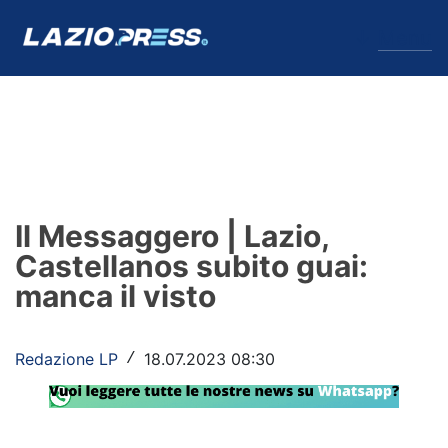
↓
Menu
Lazio
News
Il Messaggero | Lazio,
Formello
Castellanos subito guai:
manca il visto
Infortuni
Primavera
Redazione LP
18.07.2023 08:30
/
Calciomercato
Lazio Women