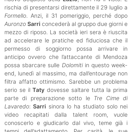
SHOP LAZIO
rischia di presentarsi direttamente il 29 luglio a
Formello
. Anzi, il 31 pomeriggio, perché dopo
Contatti
Auronzo
Sarri
concederà al gruppo due giorni e
mezzo di riposo. La società ieri sera è riuscita
ad accelerare le pratiche ed fiduciosa che il
permesso di soggiorno possa arrivare in
anticipo ovvero che l’attaccante di Mendoza
possa sbarcare sulle
Dolomiti
in questo week-
end, lunedì al massimo, ma dall’entourage non
filtra affatto ottimismo. Sarebbe un problema
serio se il
Taty
dovesse saltare tutta la prima
parte di preparazione sotto le
Tre Cime di
Lavaredo
:
Sarri
sinora lo ha studiato solo nei
video recapitati dalla talent room, vuole
conoscerlo e giudicarlo dal vivo, teme già i
tempi dell’adattamento. Per carità, le sue