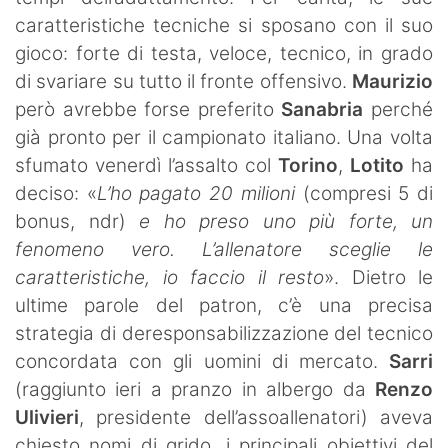
caratteristiche tecniche si sposano con il suo
gioco: forte di testa, veloce, tecnico, in grado
di svariare su tutto il fronte offensivo.
Maurizio
però avrebbe forse preferito
Sanabria
perché
già pronto per il campionato italiano. Una volta
sfumato venerdì l’assalto col
Torino
,
Lotito
ha
deciso: «
L’ho pagato 20 milioni
(compresi 5 di
bonus, ndr)
e ho preso uno più forte, un
fenomeno vero. L’allenatore sceglie le
caratteristiche, io faccio il resto
». Dietro le
ultime parole del patron, c’è una precisa
strategia di deresponsabilizzazione del tecnico
concordata con gli uomini di mercato.
Sarri
(raggiunto ieri a pranzo in albergo da
Renzo
Ulivieri
, presidente dell’assoallenatori) aveva
chiesto nomi di grido, i principali obiettivi del