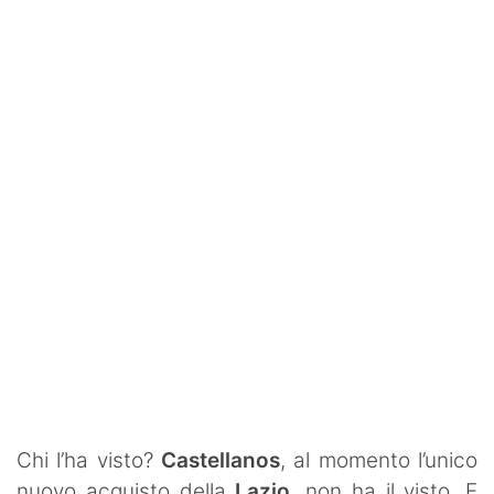
Rassegna Lazio
Social
Calcio
Serie A
Champions League
Europa League
Altri Sport
Formula 1
Tennis
Chi l’ha visto?
Castellanos
, al momento l’unico
Vela
nuovo acquisto della
Lazio
, non ha il visto. E