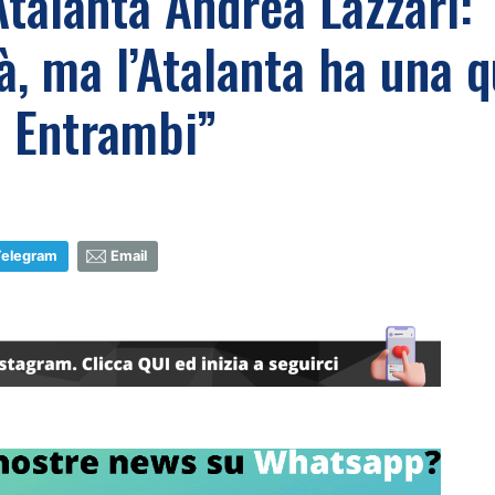
Atalanta Andrea Lazzari:
à, ma l’Atalanta ha una qu
? Entrambi”
Telegram
Email