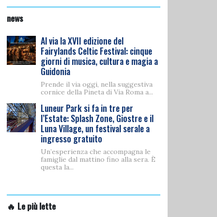
news
Al via la XVII edizione del
Fairylands Celtic Festival: cinque
giorni di musica, cultura e magia a
Guidonia
Prende il via oggi, nella suggestiva
cornice della Pineta di Via Roma a...
Luneur Park si fa in tre per
l’Estate: Splash Zone, Giostre e il
Luna Village, un festival serale a
ingresso gratuito
Un’esperienza che accompagna le
famiglie dal mattino fino alla sera. È
questa la...
🔥 Le più lette