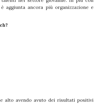
talenti nel settore giovanile. In più con
si è aggiunta ancora più organizzazione e
tch?
 alto avendo avuto dei risultati positivi