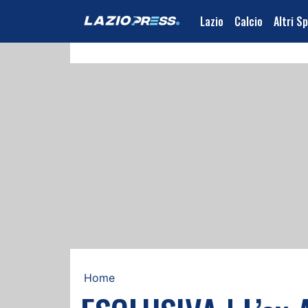
Lazio
Calcio
Altri S
Home