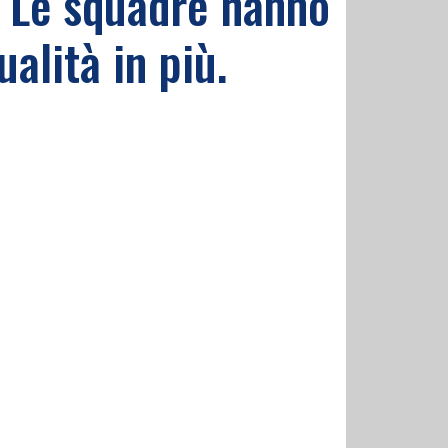
 “Le squadre hanno
alità in più.