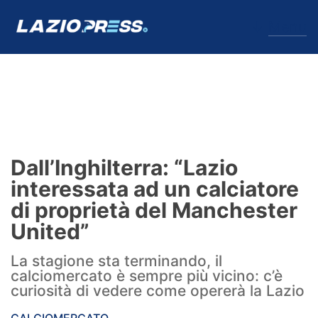
↓
Menu
Lazio
News
Dall’Inghilterra: “Lazio
Formello
interessata ad un calciatore
di proprietà del Manchester
Infortuni
United”
Primavera
La stagione sta terminando, il
calciomercato è sempre più vicino: c’è
Calciomercato
curiosità di vedere come opererà la Lazio
Lazio Women