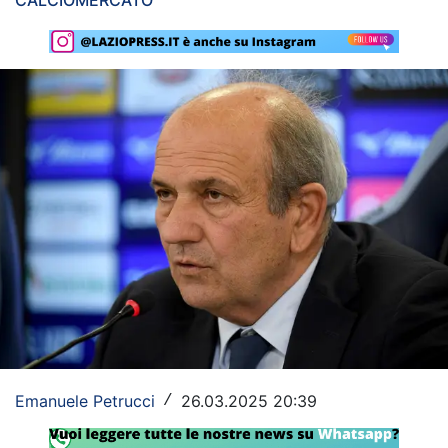
CALCIOMERCATO
Rassegna Lazio
Social
Calcio
Serie A
Champions League
Europa League
Altri Sport
Formula 1
Tennis
Emanuele Petrucci
26.03.2025 20:39
/
Vela