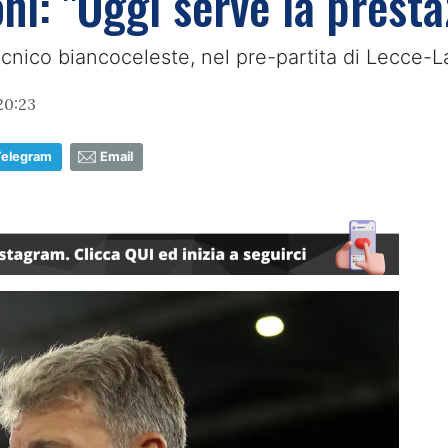
ni: "Oggi serve la presta
ecnico biancoceleste, nel pre-partita di Lecce-L
20:23
Telegram
Email