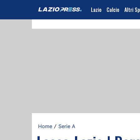
Lazio
Calcio
Altri S
Home
Serie A
/