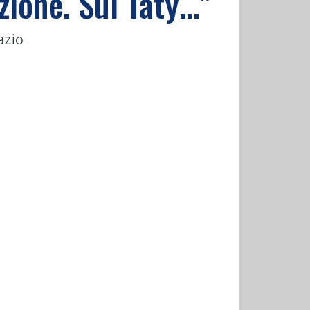
zione. Sul Taty…”
azio