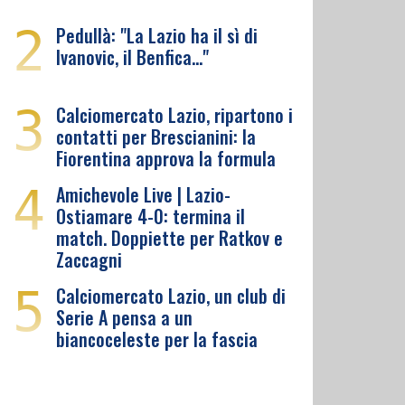
2
Pedullà: "La Lazio ha il sì di
Ivanovic, il Benfica…"
3
Calciomercato Lazio, ripartono i
contatti per Brescianini: la
Fiorentina approva la formula
4
Amichevole Live | Lazio-
Ostiamare 4-0: termina il
match. Doppiette per Ratkov e
Zaccagni
5
Calciomercato Lazio, un club di
Serie A pensa a un
biancoceleste per la fascia