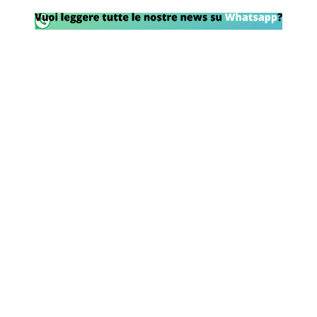
Rassegna Lazio
Social
Calcio
Serie A
Champions League
Europa League
Altri Sport
Formula 1
Tennis
Vela