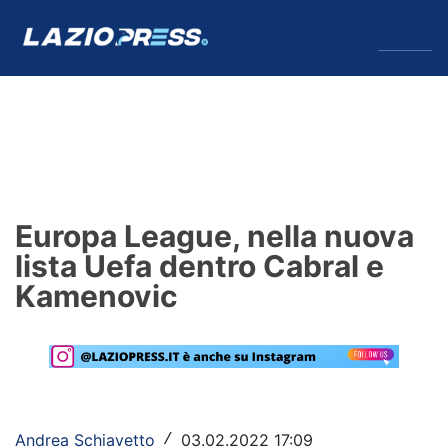
↓
Menu
Lazio
News
Europa League, nella nuova
Formello
lista Uefa dentro Cabral e
Kamenovic
Infortuni
Primavera
Calciomercato
Lazio Women
Andrea Schiavetto
03.02.2022 17:09
/