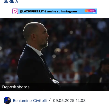
SERIE A
Rassegna Lazio
Social
Calcio
Serie A
Champions League
Europa League
Altri Sport
Formula 1
Depositphotos
Tennis
Beniamino Civitelli
09.05.2025 14:08
/
Vela