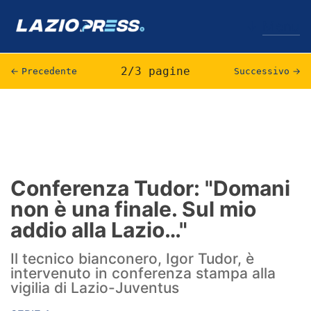
↓
Menu
2/3 pagine
←
Precedente
Successivo
→
Lazio
News
Formello
Conferenza Tudor: "Domani
non è una finale. Sul mio
Infortuni
addio alla Lazio…"
Primavera
Il tecnico bianconero, Igor Tudor, è
Calciomercato
intervenuto in conferenza stampa alla
vigilia di Lazio-Juventus
Lazio Women