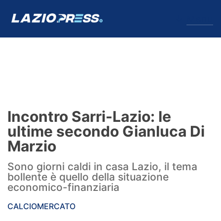
↓
Menu
Lazio
News
Incontro Sarri-Lazio: le
Formello
ultime secondo Gianluca Di
Marzio
Infortuni
Sono giorni caldi in casa Lazio, il tema
Primavera
bollente è quello della situazione
economico-finanziaria
Calciomercato
CALCIOMERCATO
Lazio Women