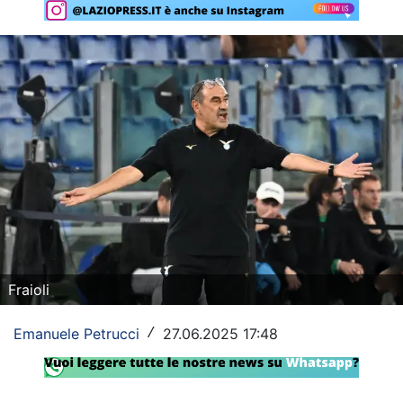
Rassegna Lazio
Social
Calcio
Serie A
Champions League
Europa League
Altri Sport
Fraioli
Formula 1
Emanuele Petrucci
27.06.2025 17:48
/
Tennis
Vela