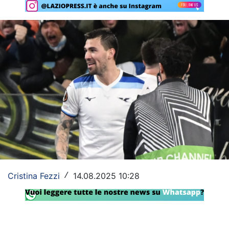
Rassegna Lazio
Social
Calcio
Serie A
Champions League
Europa League
Altri Sport
Formula 1
Cristina Fezzi
14.08.2025 10:28
/
Tennis
Vela