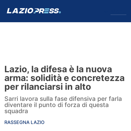
↓
Menu
Lazio
News
Lazio, la difesa è la nuova
Formello
arma: solidità e concretezza
per rilanciarsi in alto
Infortuni
Sarri lavora sulla fase difensiva per farla
Primavera
diventare il punto di forza di questa
squadra
Calciomercato
RASSEGNA LAZIO
Lazio Women