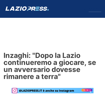
↓
Menu
Lazio
News
Inzaghi: "Dopo la Lazio
Formello
continueremo a giocare, se
un avversario dovesse
Infortuni
rimanere a terra"
Primavera
Calciomercato
Lazio Women