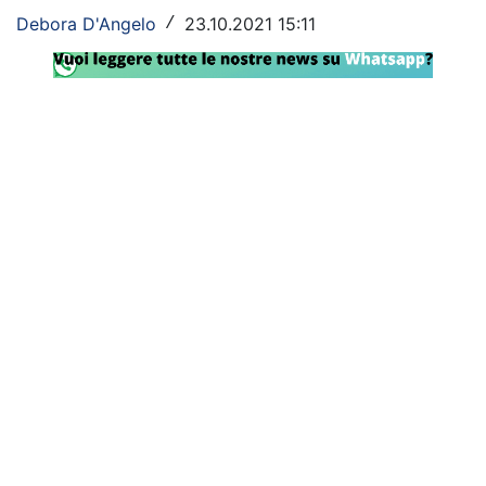
Debora D'Angelo
23.10.2021 15:11
/
Rassegna Lazio
Social
Calcio
Serie A
Champions League
Europa League
Altri Sport
Formula 1
Tennis
Vela