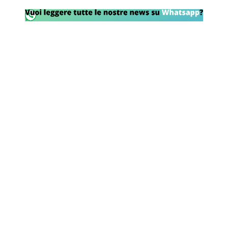
Rassegna Lazio
Social
Calcio
Serie A
Champions League
Europa League
Altri Sport
Formula 1
Tennis
Vela