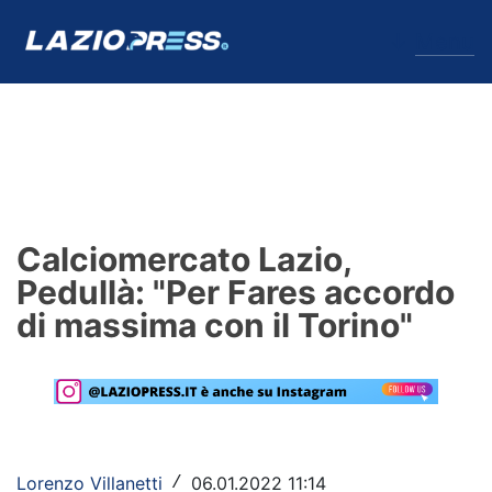
↓
Menu
Lazio
News
Calciomercato Lazio,
Formello
Pedullà: "Per Fares accordo
di massima con il Torino"
Infortuni
Primavera
Calciomercato
Lazio Women
Lorenzo Villanetti
06.01.2022 11:14
/