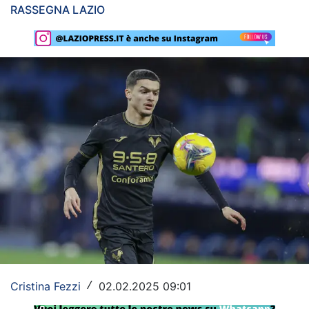
RASSEGNA LAZIO
Rassegna Lazio
Social
Calcio
Serie A
Champions League
Europa League
Altri Sport
Formula 1
Tennis
Cristina Fezzi
02.02.2025 09:01
/
Vela