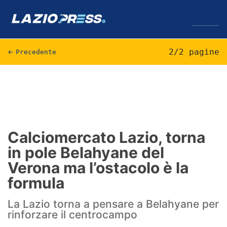
↓
Menu
2/2 pagine
←
Precedente
Lazio
News
Formello
Calciomercato Lazio, torna
in pole Belahyane del
Infortuni
Verona ma l’ostacolo è la
Primavera
formula
Calciomercato
La Lazio torna a pensare a Belahyane per
rinforzare il centrocampo
Lazio Women