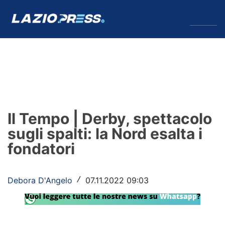
↓
Menu
Lazio
News
Il Tempo | Derby, spettacolo
Formello
sugli spalti: la Nord esalta i
fondatori
Infortuni
Primavera
Debora D'Angelo
07.11.2022 09:03
/
Calciomercato
Lazio Women