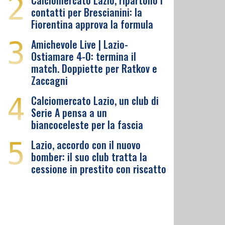
2
Calciomercato Lazio, ripartono i
contatti per Brescianini: la
Fiorentina approva la formula
3
Amichevole Live | Lazio-
Ostiamare 4-0: termina il
match. Doppiette per Ratkov e
Zaccagni
4
Calciomercato Lazio, un club di
Serie A pensa a un
biancoceleste per la fascia
5
Lazio, accordo con il nuovo
bomber: il suo club tratta la
cessione in prestito con riscatto