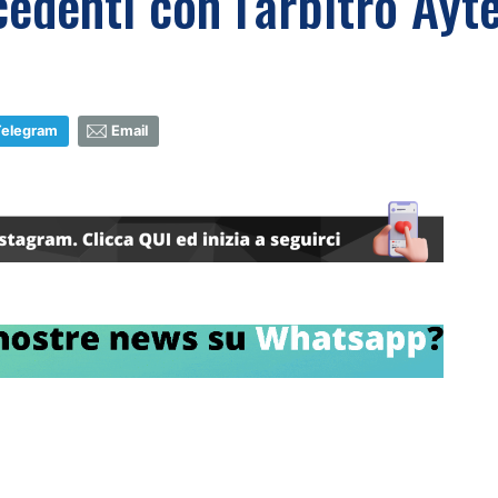
cedenti con l'arbitro Ayt
Telegram
Email