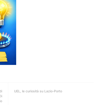
di
UEL, le curiosità su Lazio-Porto
Di
io