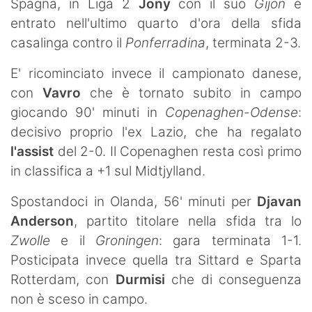
Spagna, in Liga 2
Jony
con il suo
Gijon
è
entrato nell'ultimo quarto d'ora della sfida
casalinga contro il
Ponferradina
, terminata 2-3.
E' ricominciato invece il campionato danese,
con
Vavro
che è tornato subito in campo
giocando 90' minuti in
Copenaghen-Odense
:
decisivo proprio l'ex Lazio, che ha regalato
l'assist
del 2-0. Il Copenaghen resta così primo
in classifica a +1 sul Midtjylland.
Spostandoci in Olanda, 56' minuti per
Djavan
Anderson
, partito titolare nella sfida tra lo
Zwolle
e il
Groningen
: gara terminata 1-1.
Posticipata invece quella tra Sittard e Sparta
Rotterdam, con
Durmisi
che di conseguenza
non è sceso in campo.