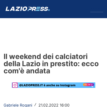
↓
Menu
Lazio
News
Il weekend dei calciatori
Formello
della Lazio in prestito: ecco
com'è andata
Infortuni
Primavera
Calciomercato
Lazio Women
Gabriele Rogani
21.02.2022 16:00
/