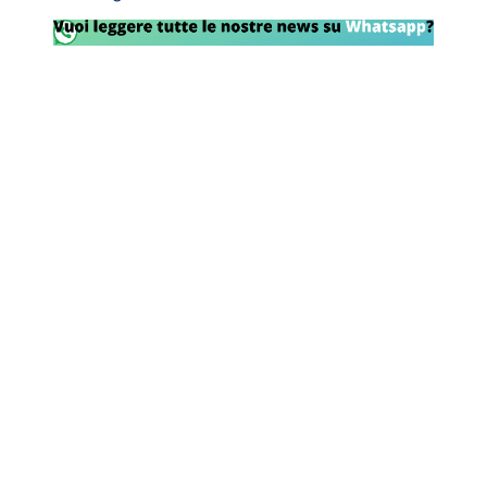
Rassegna Lazio
Social
Calcio
Serie A
Champions League
Europa League
Altri Sport
Formula 1
Tennis
Vela