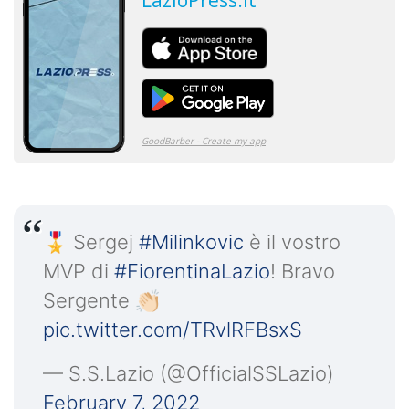
🎖 Sergej
#Milinkovic
è il vostro
MVP di
#FiorentinaLazio
! Bravo
Sergente 👏🏻
pic.twitter.com/TRvlRFBsxS
— S.S.Lazio (@OfficialSSLazio)
February 7, 2022