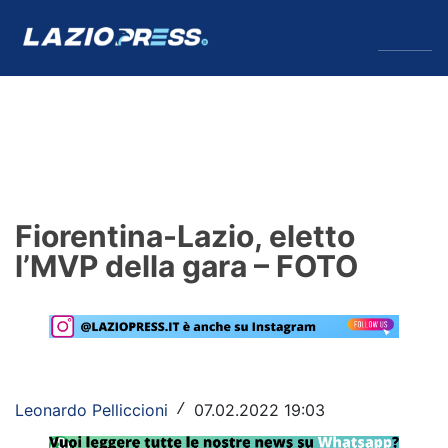
↓
Menu
Lazio
News
Fiorentina-Lazio, eletto
Formello
l’MVP della gara – FOTO
Infortuni
Primavera
Calciomercato
Leonardo Pelliccioni
07.02.2022 19:03
/
Lazio Women