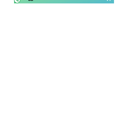
Rassegna Lazio
Social
Calcio
Serie A
Champions League
Europa League
Altri Sport
Formula 1
Tennis
Vela