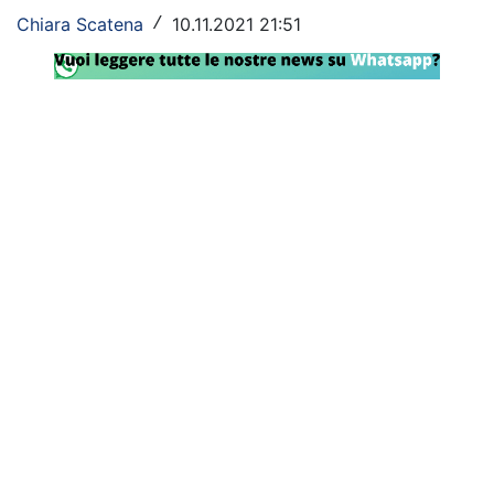
Chiara Scatena
10.11.2021 21:51
/
Rassegna Lazio
Social
Calcio
Serie A
Champions League
Europa League
Altri Sport
Formula 1
Tennis
Vela