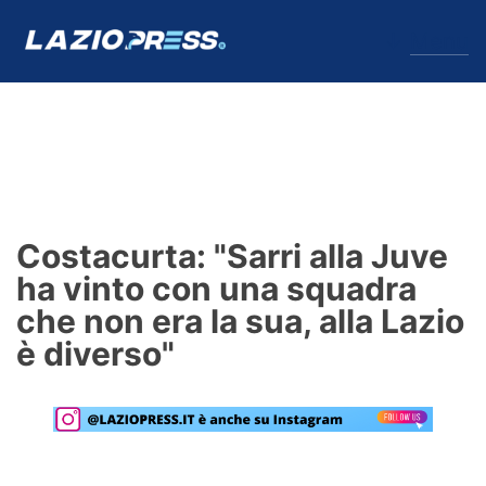
↓
Menu
Lazio
News
Costacurta: "Sarri alla Juve
Formello
ha vinto con una squadra
che non era la sua, alla Lazio
Infortuni
è diverso"
Primavera
Calciomercato
Lazio Women