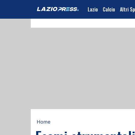
Lazio
Calcio
Altri S
Home