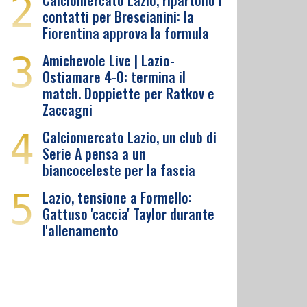
2
Calciomercato Lazio, ripartono i
contatti per Brescianini: la
Fiorentina approva la formula
3
Amichevole Live | Lazio-
Ostiamare 4-0: termina il
match. Doppiette per Ratkov e
Zaccagni
4
Calciomercato Lazio, un club di
Serie A pensa a un
biancoceleste per la fascia
5
Lazio, tensione a Formello:
Gattuso 'caccia' Taylor durante
l'allenamento