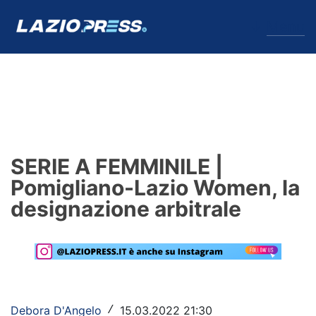
↓
Menu
Lazio
News
SERIE A FEMMINILE |
Formello
Pomigliano-Lazio Women, la
designazione arbitrale
Infortuni
Primavera
Calciomercato
Lazio Women
Debora D'Angelo
15.03.2022 21:30
/