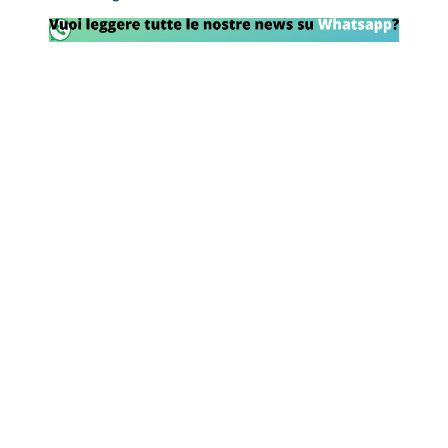
Rassegna Lazio
Social
Calcio
Serie A
Champions League
Europa League
Altri Sport
Formula 1
Tennis
Vela