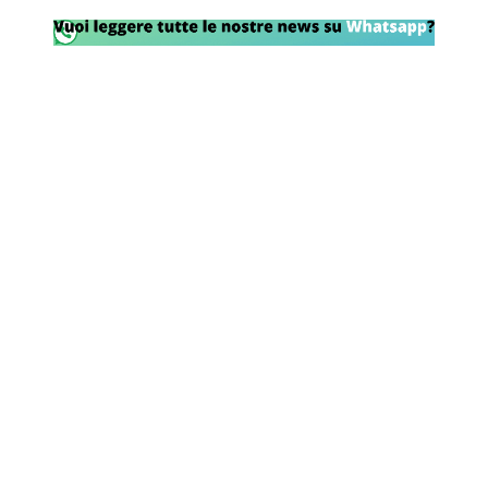
Rassegna Lazio
Social
Calcio
Serie A
Champions League
Europa League
Altri Sport
Formula 1
Tennis
Vela