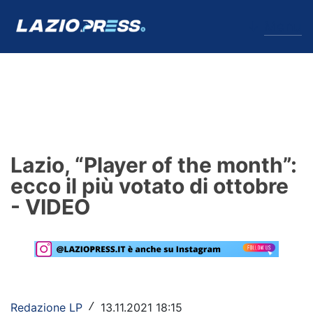
↓
Menu
Lazio
News
Lazio, “Player of the month”:
Formello
ecco il più votato di ottobre
- VIDEO
Infortuni
Primavera
Calciomercato
Lazio Women
Redazione LP
13.11.2021 18:15
/