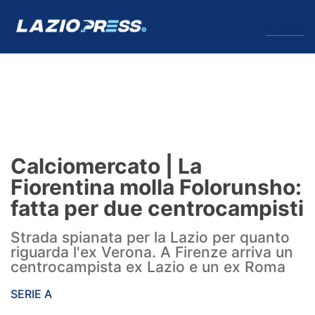
↓
Menu
Lazio
News
Calciomercato | La
Formello
Fiorentina molla Folorunsho:
fatta per due centrocampisti
Infortuni
Strada spianata per la Lazio per quanto
Primavera
riguarda l'ex Verona. A Firenze arriva un
centrocampista ex Lazio e un ex Roma
Calciomercato
SERIE A
Lazio Women