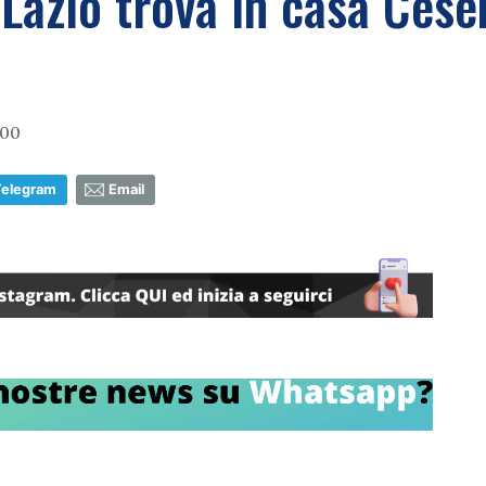
azio trova in casa Cesen
:00
Telegram
Email