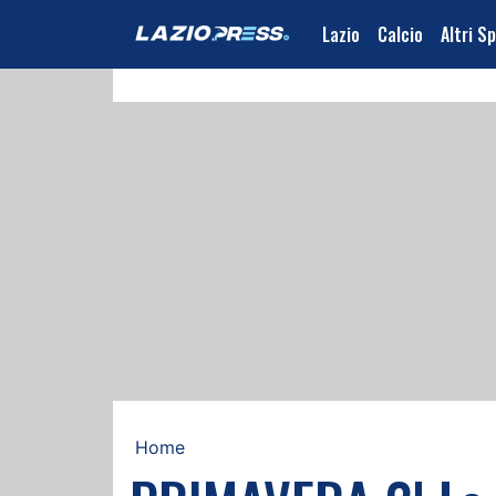
Lazio
Calcio
Altri S
Home