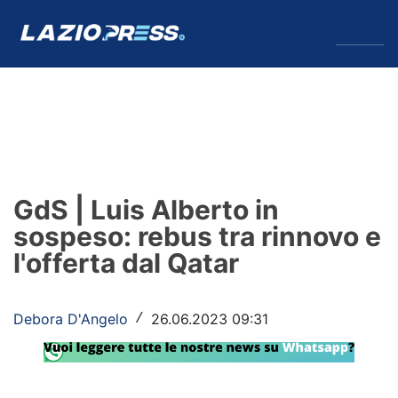
↓
Menu
Lazio
News
GdS | Luis Alberto in
Formello
sospeso: rebus tra rinnovo e
l'offerta dal Qatar
Infortuni
Primavera
Debora D'Angelo
26.06.2023 09:31
/
Calciomercato
Lazio Women