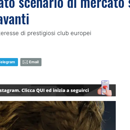
tato scenario di mercato 
avanti
teresse di prestigiosi club europei
Telegram
Email