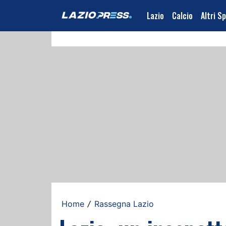
Lazio
Calcio
Altri S
Home
Rassegna Lazio
/