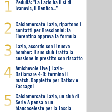
1
Pedullà: "La Lazio ha il sì di
Ivanovic, il Benfica…"
2
Calciomercato Lazio, ripartono i
contatti per Brescianini: la
Fiorentina approva la formula
3
Lazio, accordo con il nuovo
bomber: il suo club tratta la
cessione in prestito con riscatto
4
Amichevole Live | Lazio-
Ostiamare 4-0: termina il
match. Doppiette per Ratkov e
Zaccagni
5
Calciomercato Lazio, un club di
Serie A pensa a un
biancoceleste per la fascia