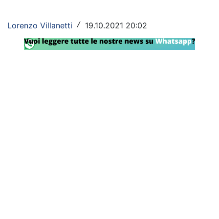
Rassegna Lazio
Lorenzo Villanetti
19.10.2021 20:02
/
Social
Calcio
Serie A
Champions League
Europa League
Altri Sport
Formula 1
Tennis
Vela