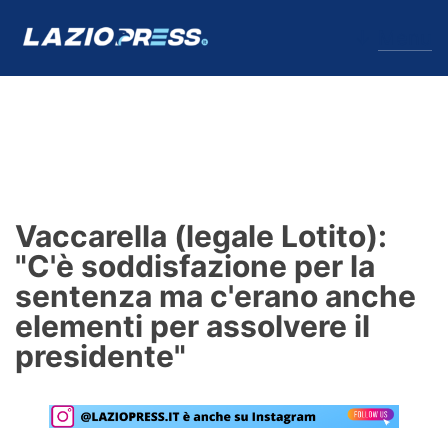
↓
Menu
Lazio
News
Vaccarella (legale Lotito):
Formello
"C'è soddisfazione per la
sentenza ma c'erano anche
Infortuni
elementi per assolvere il
Primavera
presidente"
Calciomercato
Lazio Women