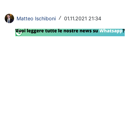
Rassegna Lazio
Matteo Ischiboni
01.11.2021 21:34
/
Social
Calcio
Serie A
Champions League
Europa League
Altri Sport
Formula 1
Tennis
Vela