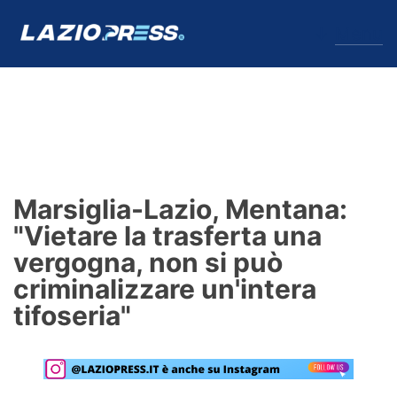
↓
Menu
Lazio
News
Marsiglia-Lazio, Mentana:
Formello
"Vietare la trasferta una
vergogna, non si può
Infortuni
criminalizzare un'intera
Primavera
tifoseria"
Calciomercato
Lazio Women