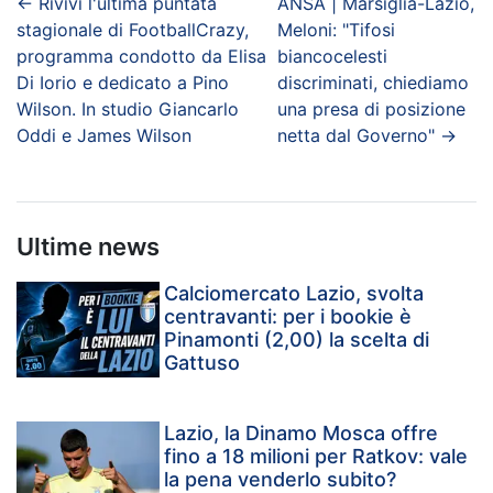
←
Rivivi l'ultima puntata
ANSA | Marsiglia-Lazio,
stagionale di FootballCrazy,
Meloni: "Tifosi
programma condotto da Elisa
biancocelesti
Di Iorio e dedicato a Pino
discriminati, chiediamo
Wilson. In studio Giancarlo
una presa di posizione
Oddi e James Wilson
netta dal Governo"
→
Ultime news
Calciomercato Lazio, svolta
centravanti: per i bookie è
Pinamonti (2,00) la scelta di
Gattuso
Lazio, la Dinamo Mosca offre
fino a 18 milioni per Ratkov: vale
la pena venderlo subito?