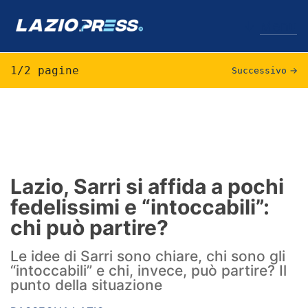
↓
Menu
1/2 pagine
Successivo
→
Lazio
News
Formello
Lazio, Sarri si affida a pochi
fedelissimi e “intoccabili”:
Infortuni
chi può partire?
Primavera
Le idee di Sarri sono chiare, chi sono gli
Calciomercato
“intoccabili” e chi, invece, può partire? Il
punto della situazione
Lazio Women