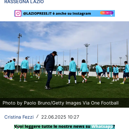
RASSEGNA LAZIO
Rassegna Lazio
Social
Calcio
Serie A
Champions League
Europa League
Altri Sport
Formula 1
Photo by Paolo Bruno/Getty Images Via One Football
Tennis
Cristina Fezzi
22.06.2025 10:27
/
Vela