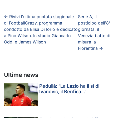
←
Rivivi l'ultima puntata stagionale
Serie A, il
di FootballCrazy, programma
posticipo dell'8ª
condotto da Elisa Di Iorio e dedicato
giornata: il
a Pino Wilson. In studio Giancarlo
Venezia batte di
Oddi e James Wilson
misura la
Fiorentina
→
Ultime news
Pedullà: "La Lazio ha il sì di
Ivanovic, il Benfica…"