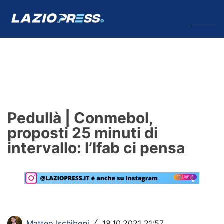
↓
Menu
Lazio
News
Pedullà | Conmebol,
Formello
proposti 25 minuti di
intervallo: l’Ifab ci pensa
Infortuni
Primavera
Calciomercato
Lazio Women
Matteo Ischiboni
18.10.2021 21:57
/