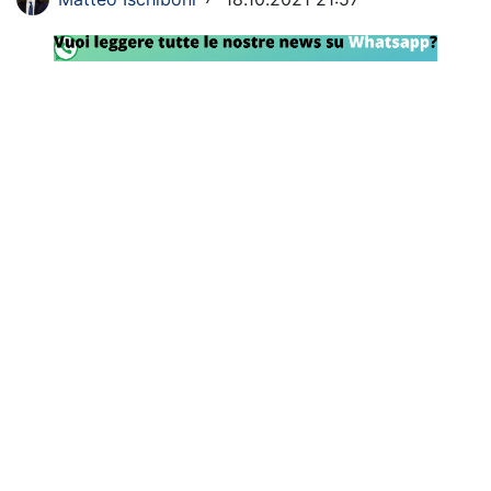
Rassegna Lazio
Social
Calcio
Serie A
Champions League
Europa League
Altri Sport
Formula 1
Tennis
Vela