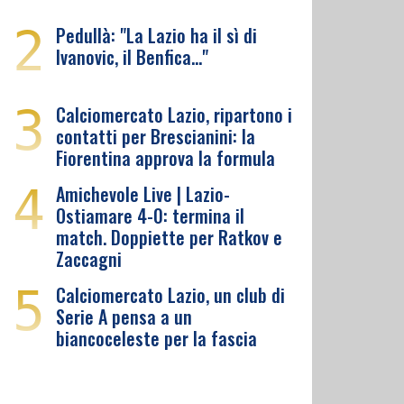
2
Pedullà: "La Lazio ha il sì di
Ivanovic, il Benfica…"
3
Calciomercato Lazio, ripartono i
contatti per Brescianini: la
Fiorentina approva la formula
4
Amichevole Live | Lazio-
Ostiamare 4-0: termina il
match. Doppiette per Ratkov e
Zaccagni
5
Calciomercato Lazio, un club di
Serie A pensa a un
biancoceleste per la fascia