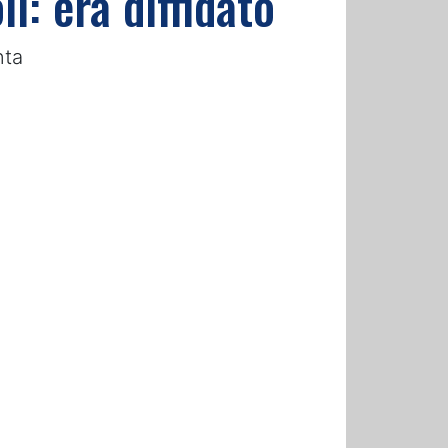
: era diffidato
nta