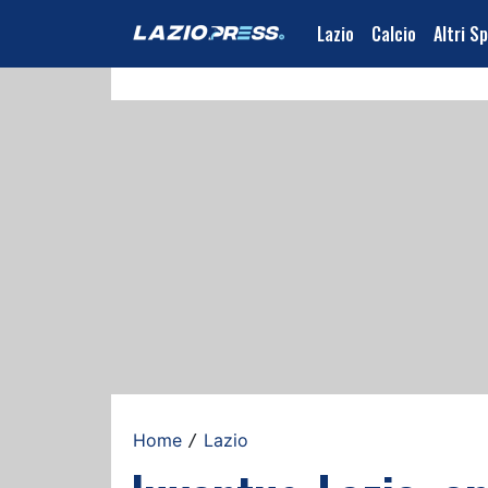
Lazio
Calcio
Altri S
Home
Lazio
/