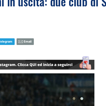
ni in uscita: due club di 
Telegram
Email