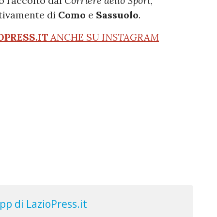
o raccolto dal
Corriere dello Sport
,
ttivamente di
Como
e
Sassuolo
.
OPRESS.IT
ANCHE SU
INSTAGRAM