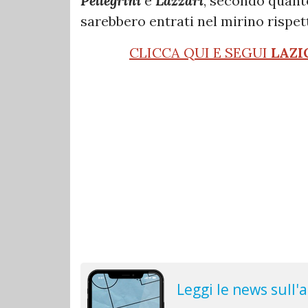
Pellegrini
e
Lazzari
, secondo quant
sarebbero entrati nel mirino rispe
CLICCA QUI E SEGUI
LAZI