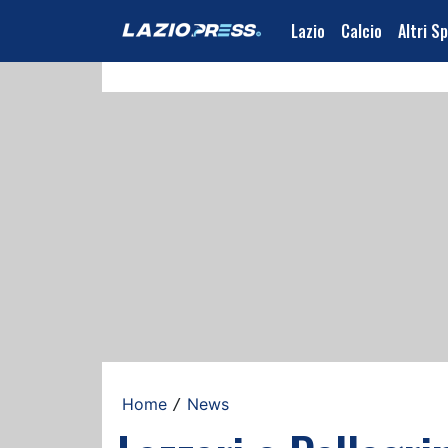
Lazio
Calcio
Altri S
Home
News
/