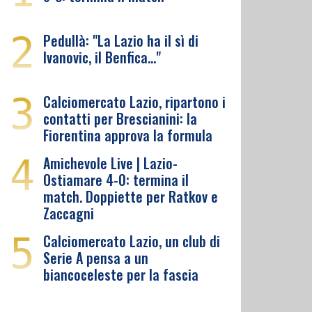
2
Pedullà: "La Lazio ha il sì di
Ivanovic, il Benfica…"
3
Calciomercato Lazio, ripartono i
contatti per Brescianini: la
Fiorentina approva la formula
4
Amichevole Live | Lazio-
Ostiamare 4-0: termina il
match. Doppiette per Ratkov e
Zaccagni
5
Calciomercato Lazio, un club di
Serie A pensa a un
biancoceleste per la fascia