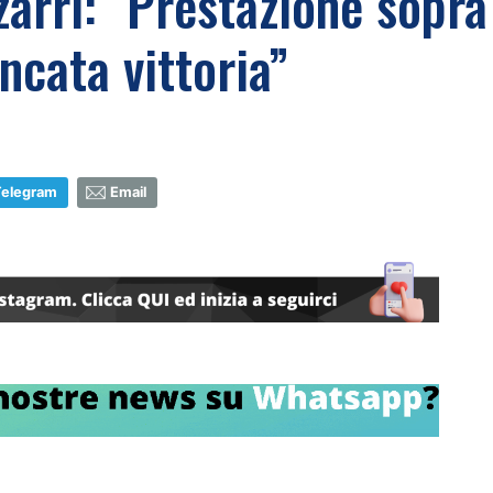
ri: "Prestazione sopra a
ncata vittoria”
Telegram
Email