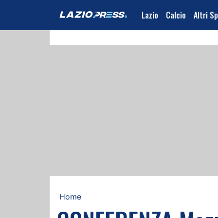
Lazio
Calcio
Altri S
Home