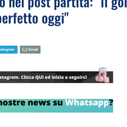
 nel post partita: "Il g
perfetto oggi"
Telegram
Email