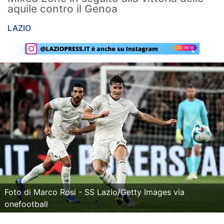
aquile contro il Genoa
Rassegna Lazio
LAZIO
Social
Calcio
Serie A
Champions League
Europa League
Altri Sport
Formula 1
Tennis
Foto di Marco Rosi - SS Lazio/Getty Images via
onefootball
Vela