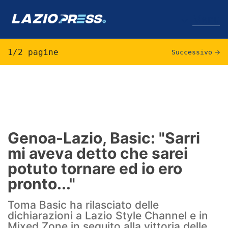
↓
Menu
1/2 pagine
Successivo
→
Lazio
News
Formello
Genoa-Lazio, Basic: "Sarri
mi aveva detto che sarei
Infortuni
potuto tornare ed io ero
Primavera
pronto..."
Calciomercato
Toma Basic ha rilasciato delle
dichiarazioni a Lazio Style Channel e in
Lazio Women
Mixed Zone in seguito alla vittoria delle