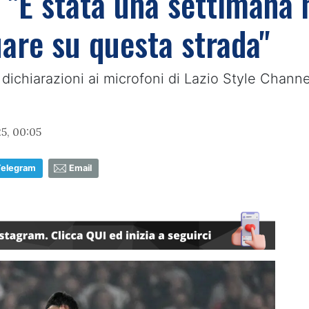
 "É stata una settimana n
are su questa strada"
 dichiarazioni ai microfoni di Lazio Style Channel 
5, 00:05
Telegram
Email