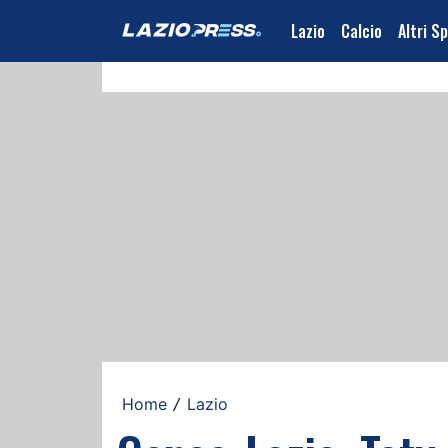
Lazio
Calcio
Altri S
Home
Lazio
/