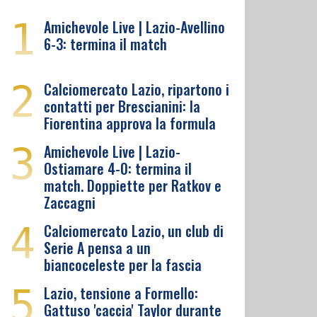
1
Amichevole Live | Lazio-Avellino
6-3: termina il match
2
Calciomercato Lazio, ripartono i
contatti per Brescianini: la
Fiorentina approva la formula
3
Amichevole Live | Lazio-
Ostiamare 4-0: termina il
match. Doppiette per Ratkov e
Zaccagni
4
Calciomercato Lazio, un club di
Serie A pensa a un
biancoceleste per la fascia
5
Lazio, tensione a Formello:
Gattuso 'caccia' Taylor durante