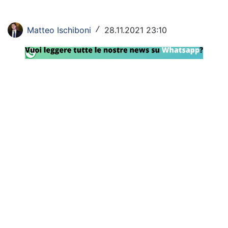
Rassegna Lazio
Matteo Ischiboni
28.11.2021 23:10
/
Social
Calcio
Serie A
Champions League
Europa League
Altri Sport
Formula 1
Tennis
Vela