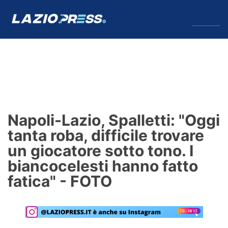
↓
Menu
Lazio
News
Napoli-Lazio, Spalletti: "Oggi
Formello
tanta roba, difficile trovare
un giocatore sotto tono. I
Infortuni
biancocelesti hanno fatto
Primavera
fatica" - FOTO
Calciomercato
Lazio Women