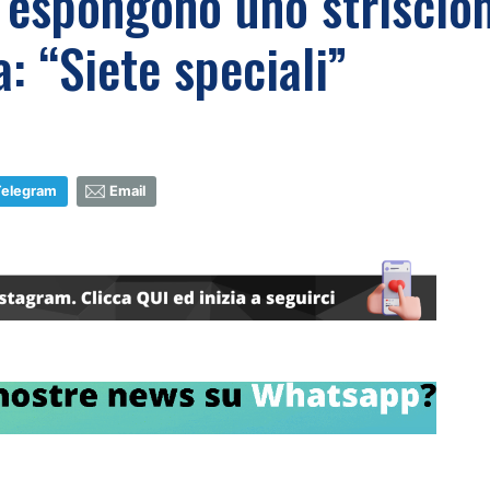
io espongono uno striscio
a: “Siete speciali”
Telegram
Email