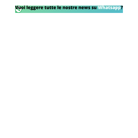
Rassegna Lazio
Social
Calcio
Serie A
Champions League
Europa League
Altri Sport
Formula 1
Tennis
Vela