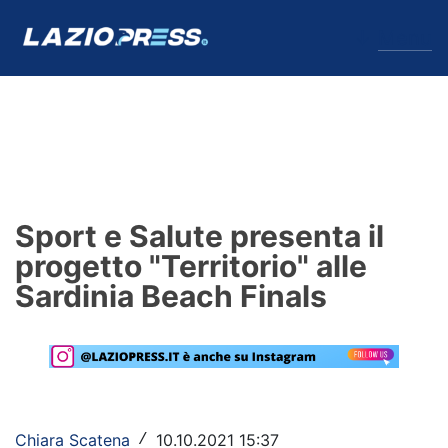
↓
Menu
Lazio
News
Sport e Salute presenta il
Formello
progetto "Territorio" alle
Sardinia Beach Finals
Infortuni
Primavera
Calciomercato
Lazio Women
Chiara Scatena
10.10.2021 15:37
/