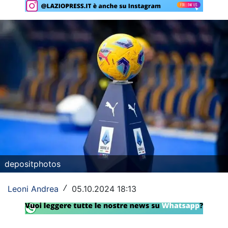
Rassegna Lazio
Social
Calcio
Serie A
Champions League
Europa League
Altri Sport
depositphotos
Formula 1
Leoni Andrea
05.10.2024 18:13
/
Tennis
Vela