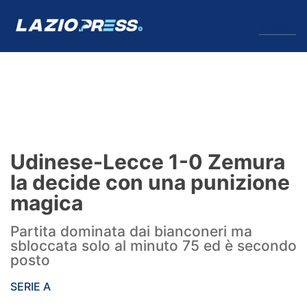
↓
Menu
Lazio
News
Udinese-Lecce 1-0 Zemura
Formello
la decide con una punizione
magica
Infortuni
Partita dominata dai bianconeri ma
Primavera
sbloccata solo al minuto 75 ed è secondo
posto
Calciomercato
SERIE A
Lazio Women