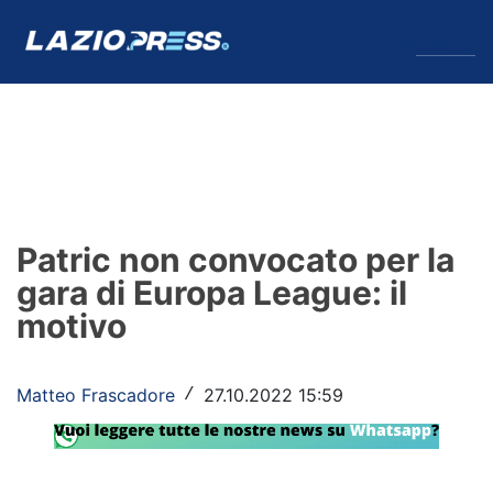
↓
Menu
Lazio
News
Patric non convocato per la
Formello
gara di Europa League: il
motivo
Infortuni
Primavera
Matteo Frascadore
27.10.2022 15:59
/
Calciomercato
Lazio Women