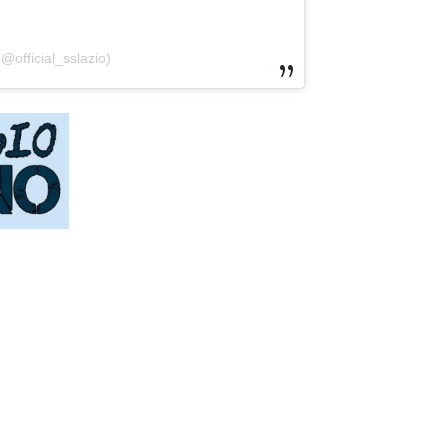
@official_sslazio)