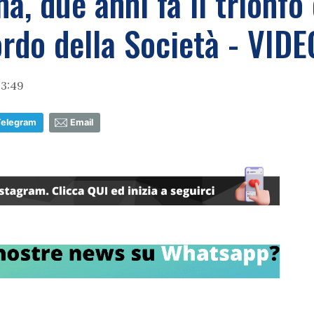
a, due anni fa il trionfo
cordo della Società - VIDE
13:49
Telegram
Email