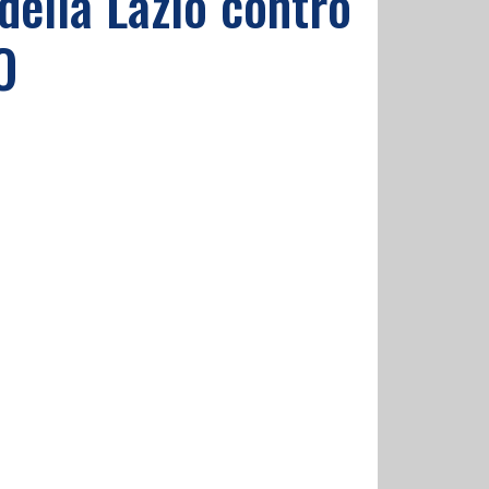
 della Lazio contro
O