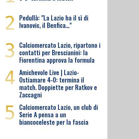
2
Pedullà: "La Lazio ha il sì di
Ivanovic, il Benfica…"
3
Calciomercato Lazio, ripartono i
contatti per Brescianini: la
Fiorentina approva la formula
4
Amichevole Live | Lazio-
Ostiamare 4-0: termina il
match. Doppiette per Ratkov e
Zaccagni
5
Calciomercato Lazio, un club di
Serie A pensa a un
biancoceleste per la fascia