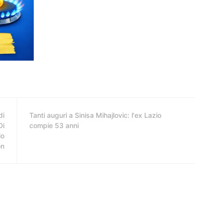
di
Tanti auguri a Sinisa Mihajlovic: l'ex Lazio
Di
compie 53 anni
io
on