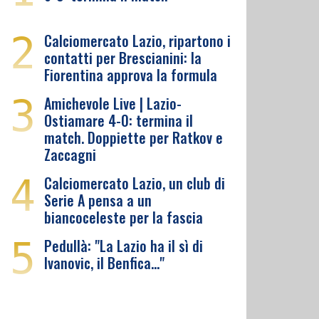
2
Calciomercato Lazio, ripartono i
contatti per Brescianini: la
Fiorentina approva la formula
3
Amichevole Live | Lazio-
Ostiamare 4-0: termina il
match. Doppiette per Ratkov e
Zaccagni
4
Calciomercato Lazio, un club di
Serie A pensa a un
biancoceleste per la fascia
5
Pedullà: "La Lazio ha il sì di
Ivanovic, il Benfica…"