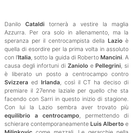
SHOP LAZIO
Contatti
Danilo
Cataldi
tornerà a vestire la maglia
Azzurra. Per ora solo in allenamento, ma la
speranza per il centrocampista della
Lazio
è
quella di esordire per la prima volta in assoluto
con l’
Italia
, sotto la guida di Roberto
Mancini
. A
causa degli infortuni di
Zaniolo
e
Pellegrini
, si
è liberato un posto a centrocampo contro
Svizzera
ed
Irlanda
, così il CT ha deciso di
premiare il 27enne laziale per quello che sta
facendo con Sarri in questo inizio di stagione.
Con lui la Lazio sembra aver trovato più
equilibrio a centrocampo
, permettendo di
schierare contemporaneamente
Luis Alberto
e
Milinkovic
come mezzali. Le gerarchie nella