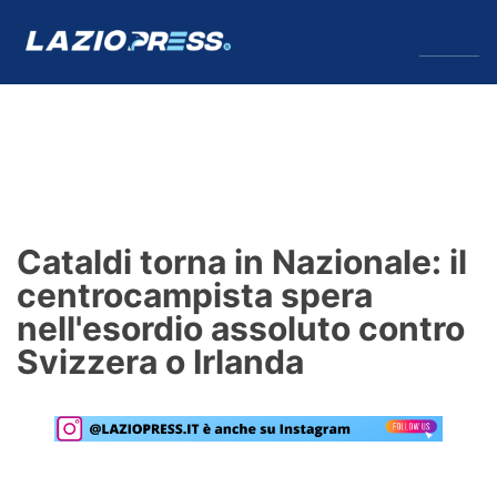
↓
Menu
Lazio
News
Cataldi torna in Nazionale: il
Formello
centrocampista spera
nell'esordio assoluto contro
Infortuni
Svizzera o Irlanda
Primavera
Calciomercato
Lazio Women