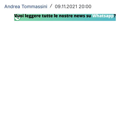
Andrea Tommassini
09.11.2021 20:00
/
Rassegna Lazio
Social
Calcio
Serie A
Champions League
Europa League
Altri Sport
Formula 1
Tennis
Vela