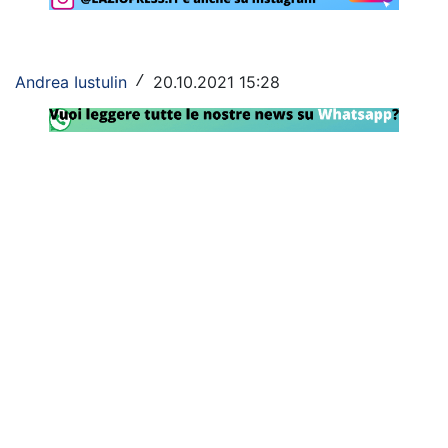
Rassegna Lazio
Social
Andrea Iustulin
20.10.2021 15:28
/
Calcio
Serie A
Champions League
Europa League
Altri Sport
Formula 1
Tennis
Vela