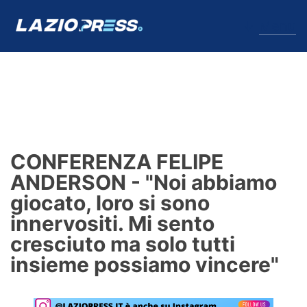
↓
Menu
Lazio
News
CONFERENZA FELIPE
Formello
ANDERSON - "Noi abbiamo
giocato, loro si sono
Infortuni
innervositi. Mi sento
Primavera
cresciuto ma solo tutti
insieme possiamo vincere"
Calciomercato
Lazio Women