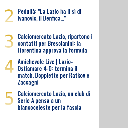
2
Pedullà: "La Lazio ha il sì di
Ivanovic, il Benfica…"
3
Calciomercato Lazio, ripartono i
contatti per Brescianini: la
Fiorentina approva la formula
4
Amichevole Live | Lazio-
Ostiamare 4-0: termina il
match. Doppiette per Ratkov e
Zaccagni
5
Calciomercato Lazio, un club di
Serie A pensa a un
biancoceleste per la fascia