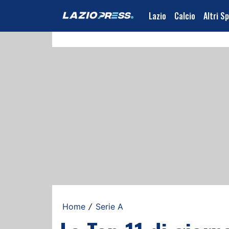
Lazio
Calcio
Altri S
Home
Serie A
/