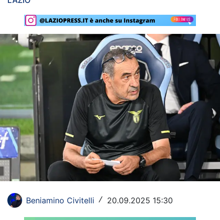
LAZIO
Rassegna Lazio
Social
Calcio
Serie A
Champions League
Europa League
Altri Sport
Formula 1
Tennis
Beniamino Civitelli
20.09.2025 15:30
/
Vela