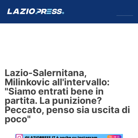
↓
Menu
Lazio
News
Lazio-Salernitana,
Formello
Milinkovic all'intervallo:
"Siamo entrati bene in
Infortuni
partita. La punizione?
Primavera
Peccato, penso sia uscita di
poco"
Calciomercato
Lazio Women