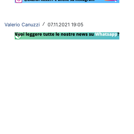
Rassegna Lazio
Social
Valerio Canuzzi
07.11.2021 19:05
/
Calcio
Serie A
Champions League
Europa League
Altri Sport
Formula 1
Tennis
Vela