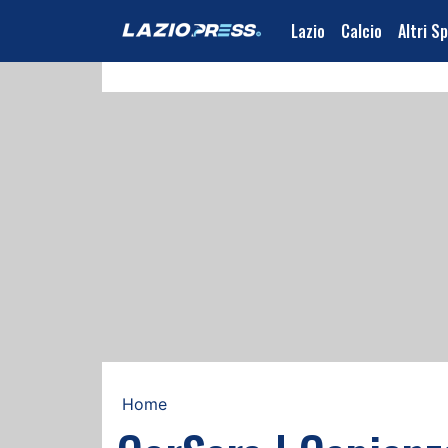
Lazio
Calcio
Altri S
Home