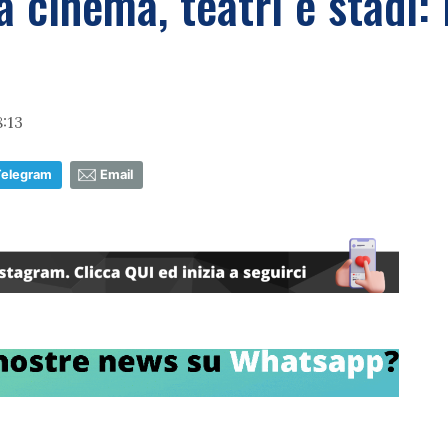
 cinema, teatri e stadi: 
:13
Telegram
Email