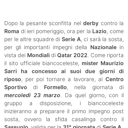
SHOP LAZIO
Contatti
Dopo la pesante sconfitta nel
derby
contro la
Roma
di ieri pomeriggio, ora per la
Lazio
, come
per le altre squadre di
Serie A
, ci sarà la sosta,
per gli importanti impegni della
Nazionale
in
vista dei
Mondiali
di
Qatar 2022
. Come riporta
il sito ufficiale biancoceleste,
mister Maurizio
Sarri ha concesso ai suoi due giorni di
riposo
, per poi tornare a lavorare, al
Centro
Sportivo
di
Formello
, nella giornata di
mercoledì 23 marzo
. Da quel giorno, con il
gruppo a disposizione, i biancoceleste
inizieranno a preparare il primo impegno post
sosta, ovvero la sfida casalinga contro il
Sassuolo
, valida per la
31° giornata
di
Serie A
.