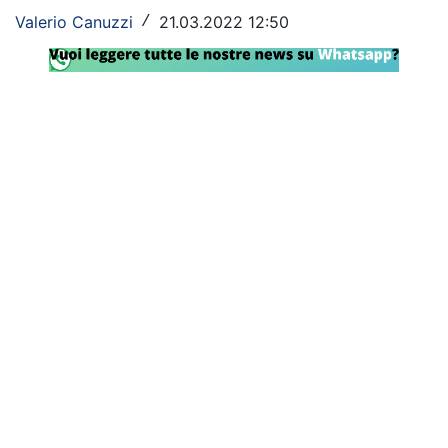
Valerio Canuzzi
21.03.2022 12:50
/
Rassegna Lazio
Social
Calcio
Serie A
Champions League
Europa League
Altri Sport
Formula 1
Tennis
Vela