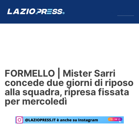
↓
Menu
Lazio
News
FORMELLO | Mister Sarri
Formello
concede due giorni di riposo
alla squadra, ripresa fissata
Infortuni
per mercoledì
Primavera
Calciomercato
Lazio Women