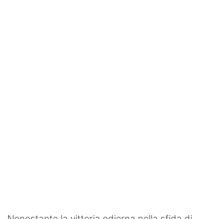
Rassegna Lazio
Social
Calcio
Serie A
Champions League
Europa League
Altri Sport
Formula 1
Tennis
Vela
Nonostante la vittoria odierna nella sfida di