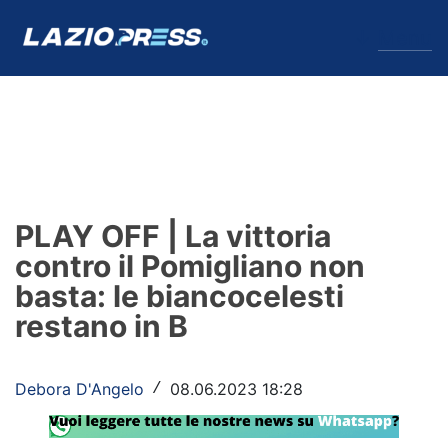
↓
Menu
Lazio
News
PLAY OFF | La vittoria
Formello
contro il Pomigliano non
basta: le biancocelesti
Infortuni
restano in B
Primavera
Calciomercato
Debora D'Angelo
08.06.2023 18:28
/
Lazio Women